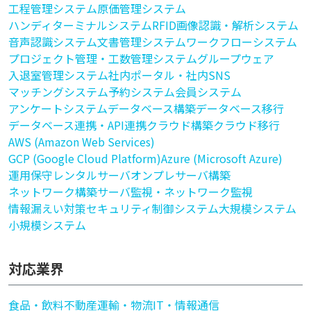
工程管理システム
原価管理システム
ハンディターミナルシステム
RFID
画像認識・解析システム
音声認識システム
文書管理システム
ワークフローシステム
プロジェクト管理・工数管理システム
グループウェア
入退室管理システム
社内ポータル・社内SNS
マッチングシステム
予約システム
会員システム
アンケートシステム
データベース構築
データベース移行
データベース連携・API連携
クラウド構築
クラウド移行
AWS (Amazon Web Services)
GCP (Google Cloud Platform)
Azure (Microsoft Azure)
運用保守
レンタルサーバ
オンプレサーバ構築
ネットワーク構築
サーバ監視・ネットワーク監視
情報漏えい対策
セキュリティ
制御システム
大規模システム
小規模システム
対応業界
食品・飲料
不動産
運輸・物流
IT・情報通信