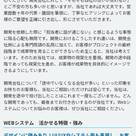
心ください。開発会社に対して「そもそも自社の想いが伝わるか」
とご不安の方も多いかと思いますが、当社であれば大丈夫です。営
業歴数十年の代表・園田を筆頭に、丁寧なヒアリングによってお客
様のご要望を正確に引き出し、形にさせていただきます。

開発を依頼した際に「担当者に話が通じない」と感じるような事態
に陥る心配も無用です。開発におけるこうしたすれ違いは、開発会
社側による専門用語の乱用に加えて、お客様がプロジェクトの最終
段階まで成果物を見ることができないため生じると、当社は考えて
います。そのため当社では、成果物の視覚化を重視。開発の途中段
階であっても視覚化を進め、お客様が成果物を具体的にイメージで
きるようにしています。

開発会社について「途中でいなくなる会社が多い」といった印象を
お持ちのお客様も、当社にご相談いただければ安心です。当社は、
開発を途中で投げ出したことはこれまで一度もございません。どん
な開発であっても、最後までお付き合いするのが当社です。Webシ
WEBシステム 活かせる特徴・強み
デザインに強みあり！UI/UXやシステム面も重視し、お客