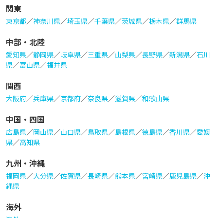
関東
東京都
／
神奈川県
／
埼玉県
／
千葉県
／
茨城県
／
栃木県
／
群馬県
中部・北陸
愛知県
／
静岡県
／
岐阜県
／
三重県
／
山梨県
／
長野県
／
新潟県
／
石川
県
／
富山県
／
福井県
関西
大阪府
／
兵庫県
／
京都府
／
奈良県
／
滋賀県
／
和歌山県
中国・四国
広島県
／
岡山県
／
山口県
／
鳥取県
／
島根県
／
徳島県
／
香川県
／
愛媛
県
／
高知県
九州・沖縄
福岡県
／
大分県
／
佐賀県
／
長崎県
／
熊本県
／
宮崎県
／
鹿児島県
／
沖
縄県
海外