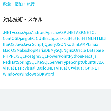
飲食・宿泊・旅行
対応技術・スキル
.NET
Access
Ajax
Android
Apache
ASP .NET
ASP.NET
C#
CentOS
Django
EC-CUBE
Eclipse
Excel
Flutter
HTML
HTML5
IIS
iOS
Java
Java Script
jQuery
JSON
Kotlin
LAMP
Linux
Mac OS
Makeshop
MariaDB
MySQL
Nginx
Oracle Database
PHP
PL/SQL
PostgreSQL
PowerPoint
Python
React.js
RedHat
Spring
SQLite
SQLServer
TypeScript
Ubuntu
VBA
Visual Basic
Visual Basic .NET
Visual C#
Visual C# .NET
Windows
WindowsSDK
Word