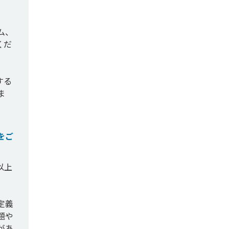
ム、
くだ
する
ま
をご
以上
定義
題や
があ