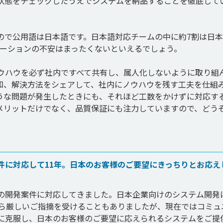
状態をチェックしたうえでシステムを納品することを徹底して
ので公用語は日本語です。日本語対応チームの中に約7割は日
ーションの不安はまったくないといえるでしょう。

ウハウを必ず社内ですべて共有し、属人化しないように取り組
知、解決方法をシェアして、社内にノウハウを残す工夫を仕組
うな問題が発生したときにも、それほど工数をかけずに対応す
メリットだけでなく、品質保証にも注力していますので、どう
件に対応して11年。日本のお客様のご要望にきっちりとお応え
の開発案件に対応してきました。日本企業向けのシステム開発
から厳しいご指摘を受けることもありましたが、現在ではコミュ
に克服し、日本のお客様のご要望に応えられるシステムをご提