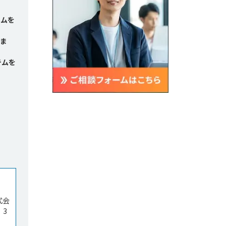
テムを
ま
テムを
式会
、3