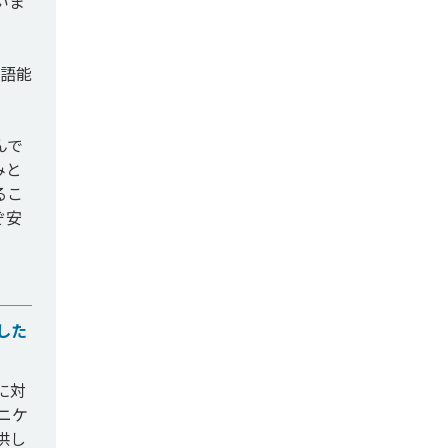
いま
本語能
んで
みと
るこ
ぞ安
した
に対
ニケ
供し