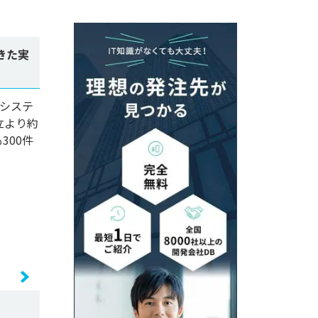
きた実
システ
立より約
300件