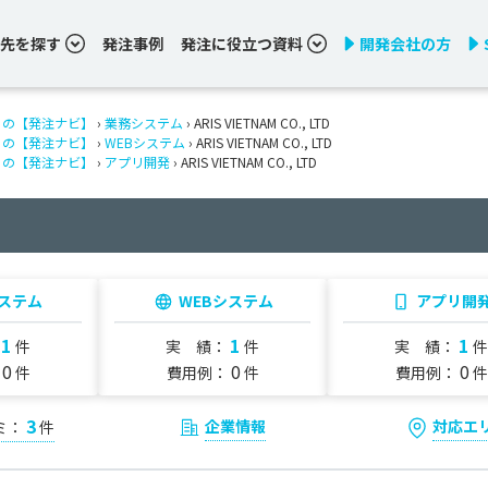
先を探す
発注事例
発注に役立つ資料
開発会社の方
りの【発注ナビ】
›
業務システム
› ARIS VIETNAM CO., LTD
りの【発注ナビ】
›
WEBシステム
› ARIS VIETNAM CO., LTD
りの【発注ナビ】
›
アプリ開発
› ARIS VIETNAM CO., LTD
ステム
WEBシステム
アプリ開
1
1
1
：
件
実 績：
件
実 績：
件
0
0
0
：
件
費用例：
件
費用例：
件
3
企業情報
対応エ
ミ：
件