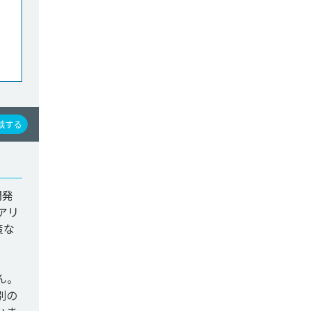
談する
開発
アリ
策な
ん。
別の