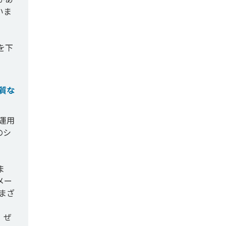
いま
を下
質な
運用
のシ
ま
メー
まざ
。ぜ