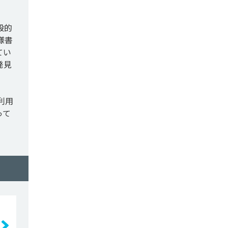
般的
様書
てい
発見
利用
って