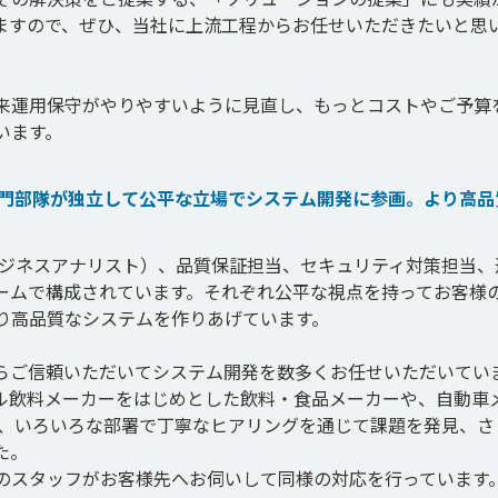
ますので、ぜひ、当社に上流工程からお任せいただきたいと思
来運用保守がやりやすいように見直し、もっとコストやご予算
専門部隊が独立して公平な立場でシステム開発に参画。より高品
ビジネスアナリスト）、品質保証担当、セキュリティ対策担当、
ームで構成されています。それぞれ公平な視点を持ってお客様
り高品質なシステムを作りあげています。

らご信頼いただいてシステム開発を数多くお任せいただいてい
ル飲料メーカーをはじめとした飲料・食品メーカーや、自動車
き、いろいろな部署で丁寧なヒアリングを通じて課題を発見、さ
。

のスタッフがお客様先へお伺いして同様の対応を行っています