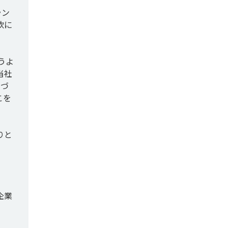
ラン
軟に
うよ
当社
基づ
こを
りと
企業