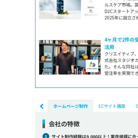
ルスケア市場。
D2Cスタート
2025年に設立され
4ヶ月で2件の
活用
クリエイティブ
式会社スタジオカ
た。そんな同社
受注率を実現でき
ホームページ制作
ECサイト構築
会社の特徴
1
サイト制作経験は9,000以上！案件規模に