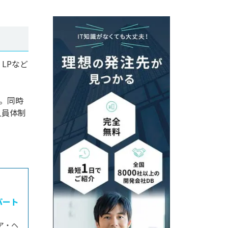
LPなど
。同時
人員体制
パート
ア・ヘ