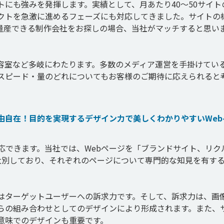
にも強みを発揮します。実績として、月あたり40～50サイト
クトを急激に進めるフェーズにも対応してきました。サイトの
量産できる制作会社をお探しの場合、当社がマッチすると思い
容室など多岐にわたります。多数のメディア運営を手掛けてい
スピード・量のどれについてもお客様のご期待に応えられると
由自在！目的を実現するデザイン力で美しくわかりやすいWeb
応できます。当社では、Webページを「ブランドサイト、リク
大別しており、それぞれのページについて専門的な知見を有す
はターゲットユーザーへの訴求力です。そして、訴求力は、画
らの組み合わせとしてのデザインにより形成されます。また、
味でのデザインも重要です。
