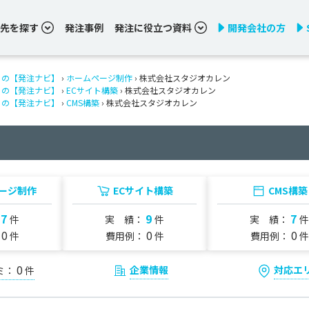
先を探す
発注事例
発注に役立つ資料
開発会社の方
りの【発注ナビ】
›
ホームページ制作
› 株式会社スタジオカレン
りの【発注ナビ】
›
ECサイト構築
› 株式会社スタジオカレン
りの【発注ナビ】
›
CMS構築
› 株式会社スタジオカレン
ージ制作
ECサイト構築
CMS構築
7
9
7
：
件
実 績：
件
実 績：
件
0
0
0
：
件
費用例：
件
費用例：
件
0
企業情報
対応エ
ミ：
件