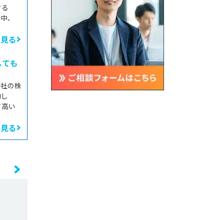
する
た中、
と見る
しても
会社の株
功し
て高い
と見る