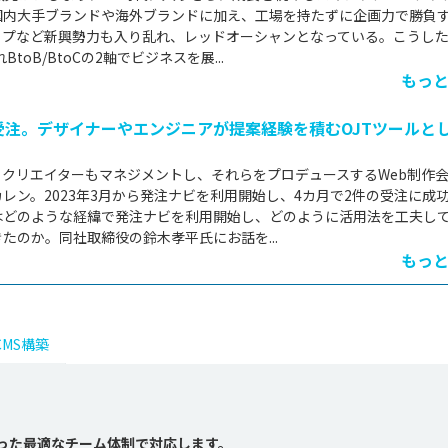
国内大手ブランドや海外ブランドに加え、工場を持たずに企画力で勝負
アップなど新興勢力も入り乱れ、レッドオーシャンとなっている。こうし
BtoB/BtoCの2軸でビジネスを展...
もっ
受注。デザイナーやエンジニアが提案経験を積むOJTツールと
、クリエイターもマネジメントし、それらをプロデュースするWeb制作
レン。2023年3月から発注ナビを利用開始し、4カ月で2件の受注に成
はどのような経緯で発注ナビを利用開始し、どのように活用法を工夫し
たのか。同社取締役の鈴木孝平氏にお話を...
もっ
CMS構築
合った最適なチーム体制で対応します。