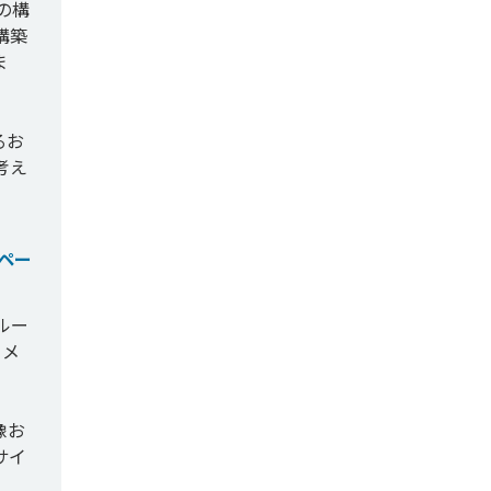
の構
構築
ま
るお
考え
ペー
ルー
るメ
像お
サイ