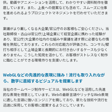
供。動画やアニメーションを活用して、わかりやすい資料制作を徹
底しています。また、上長への提案なども含めて、スムーズに仕事
を進められるようプロジェクトマネジメントを行わせていただきま
す。

稟議がより厳しくなる大企業/官公庁のお客様もご安心ください。当
社取締役・古山は官公庁/上場企業にて経営企画に携わった経験が
あり、官公庁/大企業の社内の仕組みや稟議を通す際に必要なもの情
報を熟知しております。これらの対応能力が評価され、コンサル/壁
打ち相手として上場企業と長期的にお付き合いするケースも少なく
ありません。こうした知見を活かして、お客様がストレスなく制作
WebGLなどの先進的な表現に強み！流行も取り入れなが
ら、数字に直結するビジュアルを提案します
当社のホームページ制作サービスは、WebGLなどを活用した先進
的な表現を得意としています。Webの最新言語やリッチなWeb表現
に適した言語に強いエンジニアを擁しており、新たな技術や流行を
迅速に採用してお客様に提案するようにしています。
