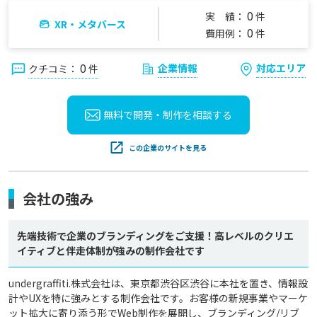
0
実 績：
件
XR・メタバース
0
費用例：
件
0
企業情報
対応エリア
クチコミ：
件
無料で開発・制作を
相談する
この企業のサイトを見る
会社の強み
先端技術で企業のブランディングをご支援！高レベルのクリエ
イティブと伴走体制が強みの制作会社です
undergraffiti.株式会社は、東京都渋谷区渋谷に本社を置き、情報設
計やUXを特に強みとする制作会社です。お客様の新規事業やマーケ
ット拡大に寄り添う形でWeb制作を展開し、ブランディング/リブ