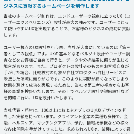
ジネスに貢献するホームページを制作します
当社のホームページ制作は、エンドユーザーの視点に立ったUX（ユ
ーザーエクスペリエンス）設計が最大の強みです。ユーザーにとっ
て使いやすいUXを実現することで、お客様のビジネスの成功に貢献
します。

ユーザー視点のUX設計を行う際、当社が大事にしているのは「第三
者としての視点」です。UXの基本となるペルソナ設計やユーザー調
査などをお客様ご自身で行うと、データや分析結果に偏りが生じる
場合があります。また、プロダクトの設計そのものをお客様自身が
手がけた場合、比較検討の対象が自社プロダクト/自社サービスに
隣接した領域に偏りがちです。このように視野が狭くなってしまう
状態を避けて成功を実現するために、当社は第三者の視点からお客
様の事業を検証いたします。その上でペルソナ設計や導線設計など
を的確に行い、UXを設計いたします。

当社代表・芦村は、100以上におよぶアプリのUI/UXデザインを担
当した実績を持っています。クライアント企業の業種も多様で、金
融、ヘルスケア、マッチングアプリ、予約、情報掲示板などの様々
なWeb開発を手がけてきました。求められるUXは、業種によって異