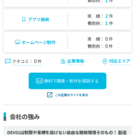
1
費用例：
件
2
実 績：
件
アプリ開発
1
費用例：
件
0
実 績：
件
ホームページ制作
0
費用例：
件
0
企業情報
対応エリア
クチコミ：
件
無料で開発・制作を
相談する
この企業のサイトを見る
会社の強み
DEV01は制限や束縛を設けない自由な開発環境そのもの！ 創造