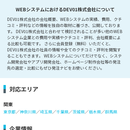
WEBシステムにおけるDEV01株式会社について
DEV01株式会社の会社概要、WEBシステムの実績、費用、クチ
コミ・評判などの情報を独自の取材に基づき、公開しておりま
す。 DEV01株式会社と合わせて検討されることが多い他のWEB
システム企業との費用や実績やクチコミ・評判、会社概要によ
る比較も可能です。 さらに会員登録（無料）いただくと、
DEV01株式会社の社員の情報や全てのクチコミ・評判を閲覧す
ることもできます。 WEBシステムについてだけでなく、システ
ム開発会社やアプリ開発会社、ホームページ制作会社等の発注
先の選定・比較にもぜひ発注ナビをお使いください。
対応エリア
関東
東京都
／
神奈川県
／
埼玉県
／
千葉県
／
茨城県
／
栃木県
／
群馬県
企業情報