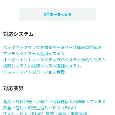
企業一覧へ戻る
対応システム
バックアップ
クラウド構築
データベース構築
ログ管理
マッチングシステム
会員システム
オーダーエントリーシステム
POSシステム
予約システム
検索システム
小規模システム
店舗システム
テスト・デバッグ
バージョン管理
対応業界
食品・飲料
卸売・小売
IT・情報通信
人材
娯楽・エンタメ
飲食・宿泊・旅行
生活サービス（BtoC）
法人サービス（BtoB）
教育・学校・学習支援