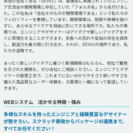
当社の社名である「DEV01」は、創業前に実施されていたエンジニ
ア交流会の開発環境に存在していた「フォルダ名」から名付けまし
た。この社名は「会社そのものが開発環境である」という私たちの
フィロソフィーを象徴しています。開発環境は、制限や束縛を設け
ずに、あらゆるアイデアを自由に形にできる場所です。私たちの環
境では、エンジニアやデザイナーはアイデアや新しいアイデアをす
ぐに実現化することができます。失敗への恐れや妥協の存在を排除
し、創造力を最大限に引き出す。それが、DEV01の場所であり、私
たちの姿勢です。

まったく新しいアイデアに基づく新規開発はもちろん、他社で難色
を示された開発も、ぜひ当社にご相談ください。エンジニアとデザ
イナーの創意工夫で、これまでにない分かりやすさと使いやすさを
備えた高品質なユーザー体験を、お客様と一緒になって創造してい
WEBシステム 活かせる特徴・強み
多様なスキルを持ったエンジニアと経験豊富なデザイナー
が勢ぞろい。スクラッチ開発からパッケージの連携まで、
すべてお任せください！