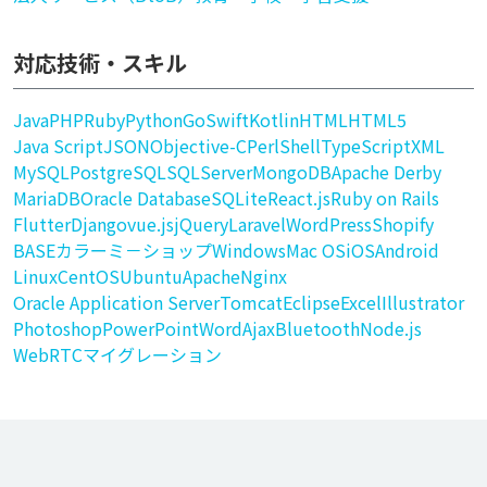
対応技術・スキル
Java
PHP
Ruby
Python
Go
Swift
Kotlin
HTML
HTML5
Java Script
JSON
Objective-C
Perl
Shell
TypeScript
XML
MySQL
PostgreSQL
SQLServer
MongoDB
Apache Derby
MariaDB
Oracle Database
SQLite
React.js
Ruby on Rails
Flutter
Django
vue.js
jQuery
Laravel
WordPress
Shopify
BASE
カラーミ－ショップ
Windows
Mac OS
iOS
Android
Linux
CentOS
Ubuntu
Apache
Nginx
Oracle Application Server
Tomcat
Eclipse
Excel
Illustrator
Photoshop
PowerPoint
Word
Ajax
Bluetooth
Node.js
WebRTC
マイグレーション