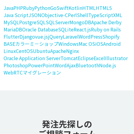
Java
PHP
Ruby
Python
Go
Swift
Kotlin
HTML
HTML5
Java Script
JSON
Objective-C
Perl
Shell
TypeScript
XML
MySQL
PostgreSQL
SQLServer
MongoDB
Apache Derby
MariaDB
Oracle Database
SQLite
React.js
Ruby on Rails
Flutter
Django
vue.js
jQuery
Laravel
WordPress
Shopify
BASE
カラーミ－ショップ
Windows
Mac OS
iOS
Android
Linux
CentOS
Ubuntu
Apache
Nginx
Oracle Application Server
Tomcat
Eclipse
Excel
Illustrator
Photoshop
PowerPoint
Word
Ajax
Bluetooth
Node.js
WebRTC
マイグレーション
発注先探しの
ご相談フォーム