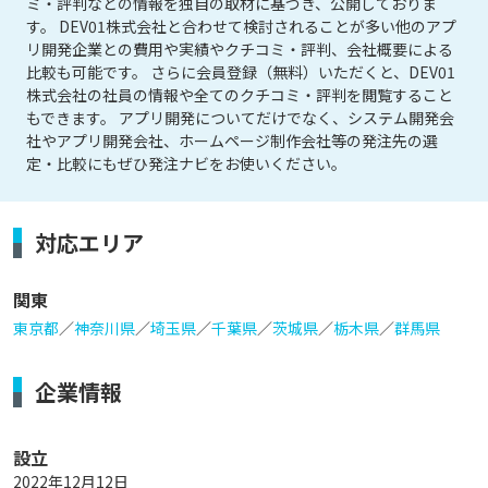
ミ・評判などの情報を独自の取材に基づき、公開しておりま
す。 DEV01株式会社と合わせて検討されることが多い他のアプ
リ開発企業との費用や実績やクチコミ・評判、会社概要による
比較も可能です。 さらに会員登録（無料）いただくと、DEV01
株式会社の社員の情報や全てのクチコミ・評判を閲覧すること
もできます。 アプリ開発についてだけでなく、システム開発会
社やアプリ開発会社、ホームページ制作会社等の発注先の選
定・比較にもぜひ発注ナビをお使いください。
対応エリア
関東
東京都
／
神奈川県
／
埼玉県
／
千葉県
／
茨城県
／
栃木県
／
群馬県
企業情報
設立
2022年12月12日