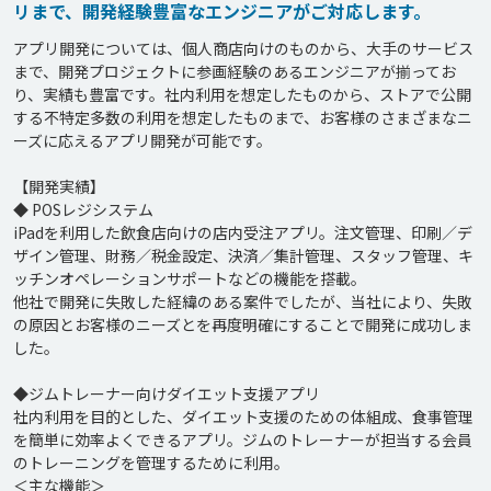
リまで、開発経験豊富なエンジニアがご対応します。
アプリ開発については、個人商店向けのものから、大手のサービス
まで、開発プロジェクトに参画経験のあるエンジニアが揃ってお
り、実績も豊富です。社内利用を想定したものから、ストアで公開
する不特定多数の利用を想定したものまで、お客様のさまざまなニ
ーズに応えるアプリ開発が可能です。

【開発実績】

◆ POSレジシステム

iPadを利用した飲食店向けの店内受注アプリ。注文管理、印刷／デ
ザイン管理、財務／税金設定、決済／集計管理、スタッフ管理、キ
ッチンオペレーションサポートなどの機能を搭載。

他社で開発に失敗した経緯のある案件でしたが、当社により、失敗
の原因とお客様のニーズとを再度明確にすることで開発に成功しま
した。

◆ジムトレーナー向けダイエット支援アプリ

社内利用を目的とした、ダイエット支援のための体組成、食事管理
を簡単に効率よくできるアプリ。ジムのトレーナーが担当する会員
のトレーニングを管理するために利用。

＜主な機能＞
