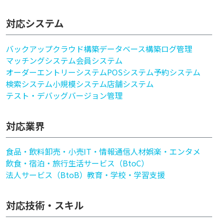
対応システム
バックアップ
クラウド構築
データベース構築
ログ管理
マッチングシステム
会員システム
オーダーエントリーシステム
POSシステム
予約システム
検索システム
小規模システム
店舗システム
テスト・デバッグ
バージョン管理
対応業界
食品・飲料
卸売・小売
IT・情報通信
人材
娯楽・エンタメ
飲食・宿泊・旅行
生活サービス（BtoC）
法人サービス（BtoB）
教育・学校・学習支援
対応技術・スキル