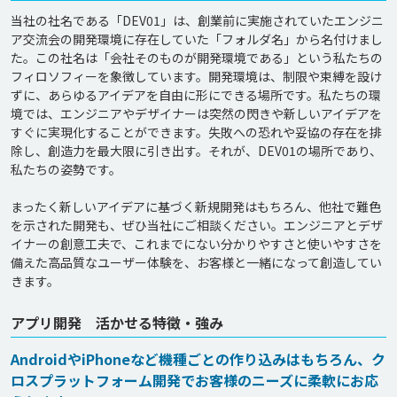
当社の社名である「DEV01」は、創業前に実施されていたエンジニ
ア交流会の開発環境に存在していた「フォルダ名」から名付けまし
た。この社名は「会社そのものが開発環境である」という私たちの
フィロソフィーを象徴しています。開発環境は、制限や束縛を設け
ずに、あらゆるアイデアを自由に形にできる場所です。私たちの環
境では、エンジニアやデザイナーは突然の閃きや新しいアイデアを
すぐに実現化することができます。失敗への恐れや妥協の存在を排
除し、創造力を最大限に引き出す。それが、DEV01の場所であり、
私たちの姿勢です。

まったく新しいアイデアに基づく新規開発はもちろん、他社で難色
を示された開発も、ぜひ当社にご相談ください。エンジニアとデザ
イナーの創意工夫で、これまでにない分かりやすさと使いやすさを
備えた高品質なユーザー体験を、お客様と一緒になって創造してい
アプリ開発 活かせる特徴・強み
AndroidやiPhoneなど機種ごとの作り込みはもちろん、ク
ロスプラットフォーム開発でお客様のニーズに柔軟にお応