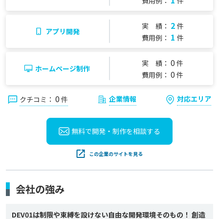
1
費用例：
件
2
実 績：
件
アプリ開発
1
費用例：
件
0
実 績：
件
ホームページ制作
0
費用例：
件
0
企業情報
対応エリア
クチコミ：
件
無料で開発・制作を
相談する
この企業のサイトを見る
会社の強み
DEV01は制限や束縛を設けない自由な開発環境そのもの！ 創造