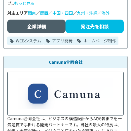
プ...
もっと見る
対応エリア
関東
／
関西
／
中国・四国
／
九州・沖縄
／
海外
企業詳細
発注先を相談
WEBシステム
アプリ開発
ホームページ制作
Camuna合同会社
Camuna合同会社は、ビジネスの構造設計からAI実装までを一
気通貫で手掛ける開発パートナーです。当社の最大の特長は、
代表・金築が持つ「ビジネスとITをつなぐ翻訳力」にありま...