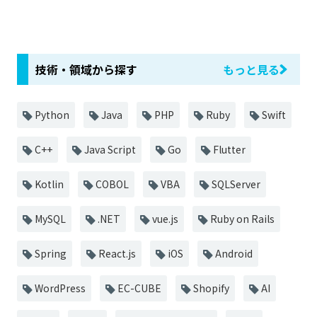
技術・領域から探す
もっと見る
Python
Java
PHP
Ruby
Swift
C++
Java Script
Go
Flutter
Kotlin
COBOL
VBA
SQLServer
MySQL
.NET
vue.js
Ruby on Rails
Spring
React.js
iOS
Android
WordPress
EC-CUBE
Shopify
AI