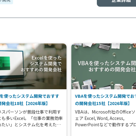
elを使ったシステム開発でおすす
VBAを使ったシステム開発でお
発会社18社【2026年版】
の開発会社15社【2026年版】
ネスパーソンが普段仕事で利用す
VBAは、Microsoft社のOffic
も多いExcel。「仕事の業務効率
ェア Excel, Word, Access,
めたい」とシステム化を考えた
PowerPointなどで動作するプ
客様が使い慣れたExcelでシステ
ムです。VBAを適切に導入する