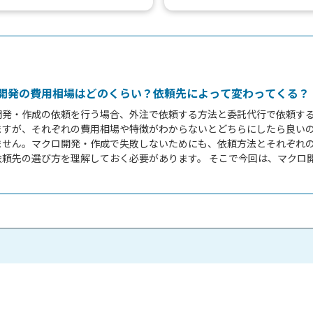
発を行うことができれば、開発コ
記のソフトウェア...
大幅に抑...
開発の費用相場はどのくらい？依頼先によって変わってくる？
開発・作成の依頼を行う場合、外注で依頼する方法と委託代行で依頼す
ますが、それぞれの費用相場や特徴がわからないとどちらにしたら良い
ません。マクロ開発・作成で失敗しないためにも、依頼方法とそれぞれ
依頼先の選び方を理解しておく必要があります。 そこで今回は、マクロ
おける外注費用の相場や外注と委託代行のどちらが良いのかを知りたい
マクロを用いたシステム開発にかかる費用相場」、「外注開発と委託代
「システム開発会社・委託代行先の選び方」について解説していきます
; 目次 1.外注開発と委託代行の違い 2.マクロを...