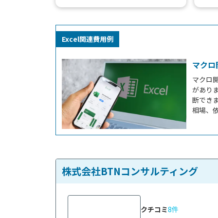
行う上で必要不可欠なツール「Excel」
ム開
ですが、時に...
ストを
Excel関連費用例
マクロ
マクロ
があり
断でき
相場、
作成に
けて「
い」、
&nbsp
株式会社BTNコンサルティング
クチコミ
8件