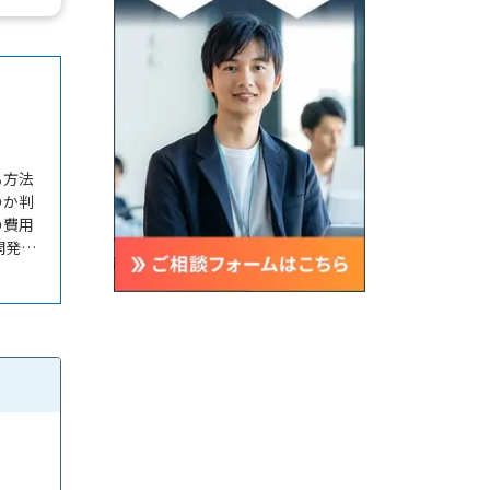
る方法
のか判
の費用
開発・
方に向
行の違
。