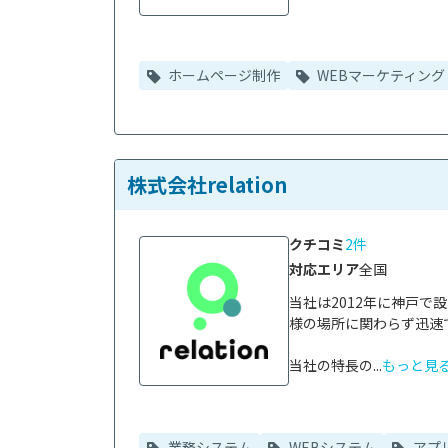
ホームページ制作
WEBマーケティング
株式会社relation
クチコミ
2件
対応エリア
全国
当社は2012年に神戸
様の場所に関わらず迅速
当社の特長の...
もっと見
業務システム
WEBシステム
アプ