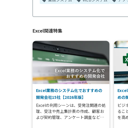
Excel関連特集
Excel業務のシステム化でおすすめの
Exc
開発会社15社【2026年版】
めの開
Excelの利用シーンは、受発注関連の処
ビジ
理、受注や売上集計表の作成、顧客お
ること
よび契約管理、アンケート調査など多
を高
岐にわたります。このように、仕事を
時、お