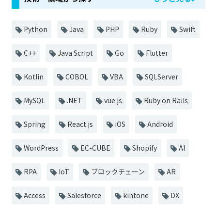
Python
Java
PHP
Ruby
Swift
C++
Java Script
Go
Flutter
Kotlin
COBOL
VBA
SQLServer
MySQL
.NET
vue.js
Ruby on Rails
Spring
React.js
iOS
Android
WordPress
EC-CUBE
Shopify
AI
RPA
IoT
ブロックチェーン
AR
Access
Salesforce
kintone
DX