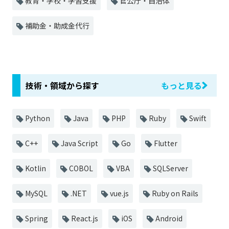
教育・学校・学習支援
官公庁・自治体
補助金・助成金代行
技術・領域から探す
もっと見る
Python
Java
PHP
Ruby
Swift
C++
Java Script
Go
Flutter
Kotlin
COBOL
VBA
SQLServer
MySQL
.NET
vue.js
Ruby on Rails
Spring
React.js
iOS
Android