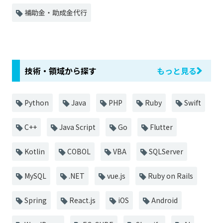
補助金・助成金代行
技術・領域から探す
もっと見る
Python
Java
PHP
Ruby
Swift
C++
Java Script
Go
Flutter
Kotlin
COBOL
VBA
SQLServer
MySQL
.NET
vue.js
Ruby on Rails
Spring
React.js
iOS
Android