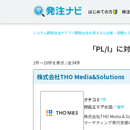
はじめての方
発注
システム開発会社やアプリ開発会社を探すなら比較・見積も
「PL/I」
1件〜10件を表示 / 全34件
株式会社THO Media&Solutions
クチコミ
7件
対応エリア
全国／
海外
株式会社THO Media 
マーケティング実行支援の