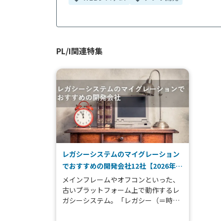
PL/I関連特集
レガシーシステムのマイグレーション
でおすすめの開発会社12社【2026年
版】
メインフレームやオフコンといった、
古いプラットフォーム上で動作するレ
ガシーシステム。「レガシー（＝時代
遅れ）」という名前を冠されながら、