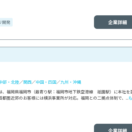
企業詳細
リ開発
中部・北陸
／
関西
／
中国・四国
／
九州・沖縄
は、福岡県福岡市（最寄り駅：福岡市地下鉄空港線　祇園駅）に本社を
都圏近郊のお客様には横浜事業所が対応。福岡との二拠点体制で、...
企業詳細