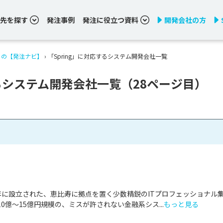
先を探す
発注事例
発注に役立つ資料
開発会社の方
りの【発注ナビ】
›
「Spring」に対応するシステム開発会社一覧
するシステム開発会社一覧（28ページ目）
020年に設立された、恵比寿に拠点を置く少数精鋭のITプロフェッショナル
0億〜15億円規模の、ミスが許されない金融系シス...
もっと見る