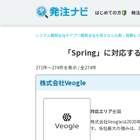
はじめての方
発注
システム開発会社やアプリ開発会社を探すなら比較・見積も
「Spring」に対応
271件〜274件を表示 / 全274件
株式会社Veogle
対応エリア
全国
株式会社Veogleは2
す。当社最大の強みは、1