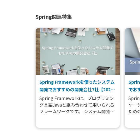
Spring関連特集
Spring Frameworkを使ったシステム
Spr
開発でおすすめの開発会社7社【2026
でおす
年版】
版】
Spring Frameworkは、プログラミン
Spr
グ言語Javaと組み合わせて用いられる
ケー
フレームワークです。 システム開発時
ための
は、フレームワークを適切に使うこと
Fra
で開発期間を短くしコストを削減でき
り、複
ます...