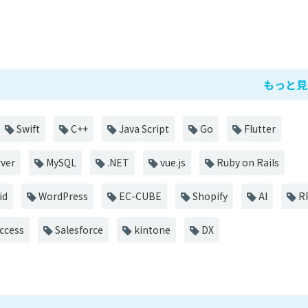
もっと見
Swift
C++
Java Script
Go
Flutter
ver
MySQL
.NET
vue.js
Ruby on Rails
id
WordPress
EC-CUBE
Shopify
AI
R
ccess
Salesforce
kintone
DX