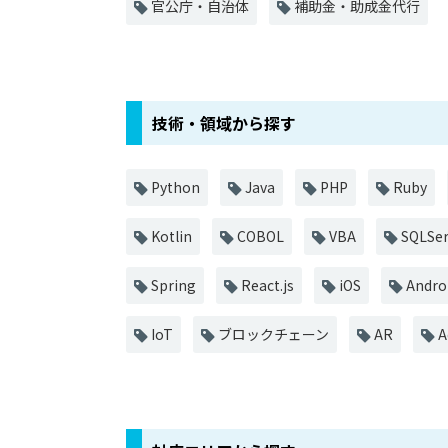
官公庁・自治体
補助金・助成金代行
技術・領域から探す
Python
Java
PHP
Ruby
Kotlin
COBOL
VBA
SQLSer
Spring
React.js
iOS
Andro
IoT
ブロックチェーン
AR
A