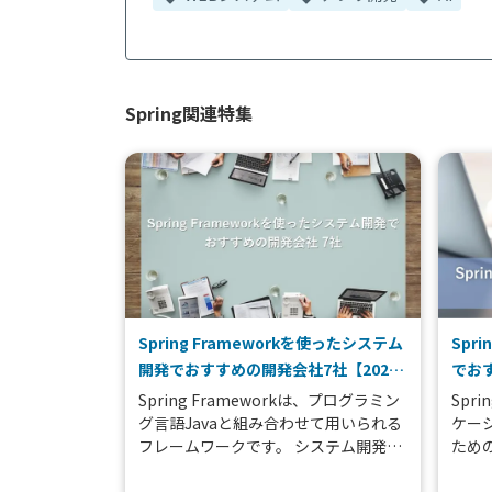
Spring関連特集
Spring Frameworkを使ったシステム
Spr
開発でおすすめの開発会社7社【2026
でおす
年版】
版】
Spring Frameworkは、プログラミン
Spr
グ言語Javaと組み合わせて用いられる
ケー
フレームワークです。 システム開発時
ための
は、フレームワークを適切に使うこと
Fra