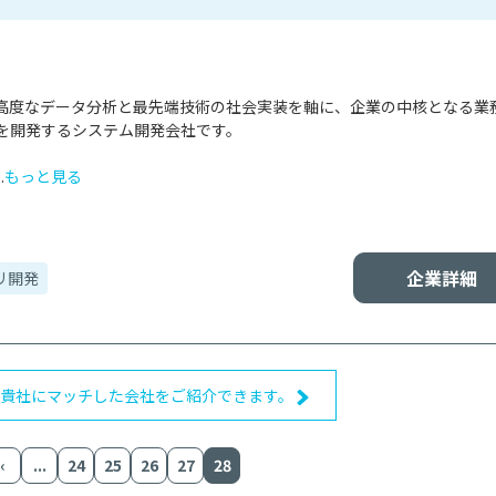
高度なデータ分析と最先端技術の社会実装を軸に、企業の中核となる業
を開発するシステム開発会社です。

.
もっと見る
企業詳細
リ開発
、貴社にマッチした会社をご紹介できます。
‹
...
24
25
26
27
28