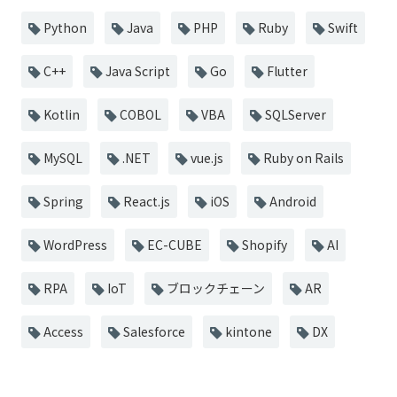
Python
Java
PHP
Ruby
Swift
C++
Java Script
Go
Flutter
Kotlin
COBOL
VBA
SQLServer
MySQL
.NET
vue.js
Ruby on Rails
Spring
React.js
iOS
Android
WordPress
EC-CUBE
Shopify
AI
RPA
IoT
ブロックチェーン
AR
Access
Salesforce
kintone
DX