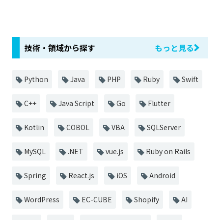
技術・領域から探す
もっと見る
Python
Java
PHP
Ruby
Swift
C++
Java Script
Go
Flutter
Kotlin
COBOL
VBA
SQLServer
MySQL
.NET
vue.js
Ruby on Rails
Spring
React.js
iOS
Android
WordPress
EC-CUBE
Shopify
AI