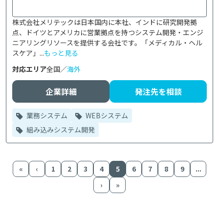
株式会社メリテックは日本国内に本社、インドに研究開発拠
点、ドイツとアメリカに営業拠点を持つシステム開発・エンジ
ニアリングリソースを提供する会社です。「メディカル・ヘル
スケア」...
もっと見る
対応エリア
全国／
海外
企業詳細
発注先を相談
業務システム
WEBシステム
組み込みシステム開発
«
‹
1
2
3
4
5
6
7
8
9
...
›
»