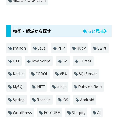
補助金・助成金代行
技術・領域から探す
もっと見る
Python
Java
PHP
Ruby
Swift
C++
Java Script
Go
Flutter
Kotlin
COBOL
VBA
SQLServer
MySQL
.NET
vue.js
Ruby on Rails
Spring
React.js
iOS
Android
WordPress
EC-CUBE
Shopify
AI