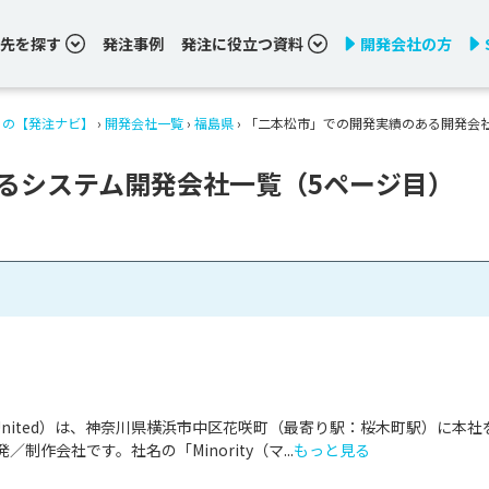
先を探す
発注事例
発注に役立つ資料
開発会社の方
りの【発注ナビ】
›
開発会社一覧
›
福島県
›
「二本松市」での開発実績のある開発会
るシステム開発会社一覧（5ページ目）
ty United）は、神奈川県横浜市中区花咲町（最寄り駅：桜木町駅）に本社
制作会社です。社名の「Minority（マ...
もっと見る