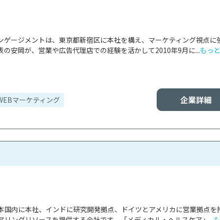
ンゲージメントは、東京都新宿区に本社を構え、マーケティング視点に
の安岡が、営業や広告代理店での経験を活かして2010年9月に...
もっ
企業詳細
WEBマーケティング
本国内に本社、インドに研究開発拠点、ドイツとアメリカに営業拠点を
リングリソースを提供する会社です。「メディカル・ヘルスケア」...