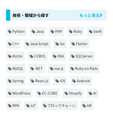
技術・領域から探す
もっと見る
Python
Java
PHP
Ruby
Swift
C++
Java Script
Go
Flutter
Kotlin
COBOL
VBA
SQLServer
MySQL
.NET
vue.js
Ruby on Rails
Spring
React.js
iOS
Android
WordPress
EC-CUBE
Shopify
AI
RPA
IoT
ブロックチェーン
AR