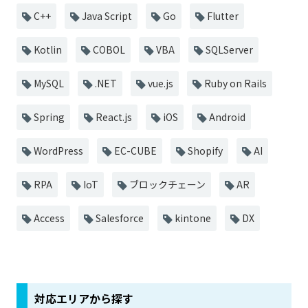
C++
Java Script
Go
Flutter
Kotlin
COBOL
VBA
SQLServer
MySQL
.NET
vue.js
Ruby on Rails
Spring
React.js
iOS
Android
WordPress
EC-CUBE
Shopify
AI
RPA
IoT
ブロックチェーン
AR
Access
Salesforce
kintone
DX
対応エリアから探す