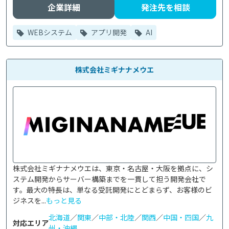
企業詳細
発注先を相談
WEBシステム
アプリ開発
AI
株式会社ミギナナメウエ
株式会社ミギナナメウエは、東京・名古屋・大阪を拠点に、シ
ステム開発からサーバー構築までを一貫して担う開発会社で
す。最大の特長は、単なる受託開発にとどまらず、お客様のビ
ジネスを...
もっと見る
北海道
／
関東
／
中部・北陸
／
関西
／
中国・四国
／
九
対応エリア
州・沖縄