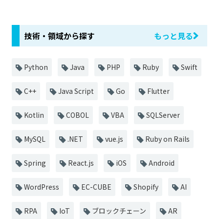
技術・領域から探す
もっと見る
Python
Java
PHP
Ruby
Swift
C++
Java Script
Go
Flutter
Kotlin
COBOL
VBA
SQLServer
MySQL
.NET
vue.js
Ruby on Rails
Spring
React.js
iOS
Android
WordPress
EC-CUBE
Shopify
AI
RPA
IoT
ブロックチェーン
AR