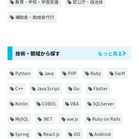
教育・学校・学習支援
官公庁・自治体
補助金・助成金代行
技術・領域から探す
もっと見る
Python
Java
PHP
Ruby
Swift
C++
Java Script
Go
Flutter
Kotlin
COBOL
VBA
SQLServer
MySQL
.NET
vue.js
Ruby on Rails
Spring
React.js
iOS
Android