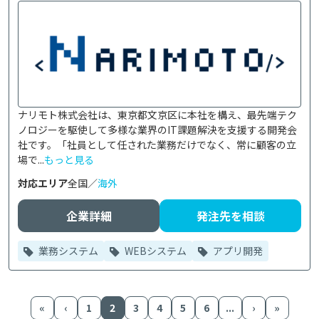
ナリモト株式会社は、東京都文京区に本社を構え、最先端テク
ノロジーを駆使して多様な業界のIT課題解決を支援する開発会
社です。「社員として任された業務だけでなく、常に顧客の立
場で...
もっと見る
対応エリア
全国／
海外
企業詳細
発注先を相談
業務システム
WEBシステム
アプリ開発
«
‹
1
2
3
4
5
6
...
›
»