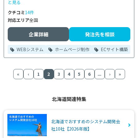
と見る
クチコミ
14件
対応エリア
全国
企業詳細
発注先を相談
WEBシステム
ホームページ制作
ECサイト構築
«
‹
1
2
3
4
5
6
...
›
»
北海道関連特集
北海道でおすすめのシステム開発会
社10社【2026年版】