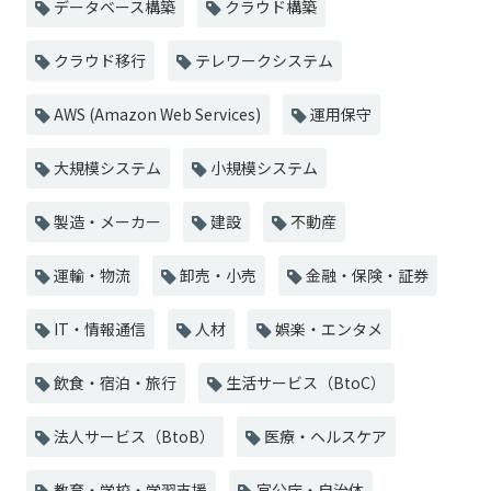
データベース構築
クラウド構築
クラウド移行
テレワークシステム
AWS (Amazon Web Services)
運用保守
大規模システム
小規模システム
製造・メーカー
建設
不動産
運輸・物流
卸売・小売
金融・保険・証券
IT・情報通信
人材
娯楽・エンタメ
飲食・宿泊・旅行
生活サービス（BtoC）
法人サービス（BtoB）
医療・ヘルスケア
教育・学校・学習支援
官公庁・自治体