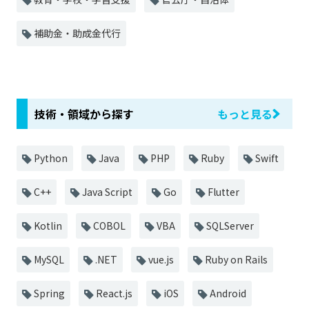
補助金・助成金代行
技術・領域から探す
もっと見る
Python
Java
PHP
Ruby
Swift
C++
Java Script
Go
Flutter
Kotlin
COBOL
VBA
SQLServer
MySQL
.NET
vue.js
Ruby on Rails
Spring
React.js
iOS
Android