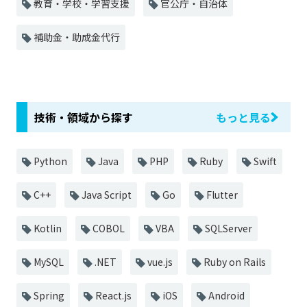
教育・学校・学習支援
官公庁・自治体
補助金・助成金代行
技術・領域から探す
もっと見る
Python
Java
PHP
Ruby
Swift
C++
Java Script
Go
Flutter
Kotlin
COBOL
VBA
SQLServer
MySQL
.NET
vue.js
Ruby on Rails
Spring
React.js
iOS
Android