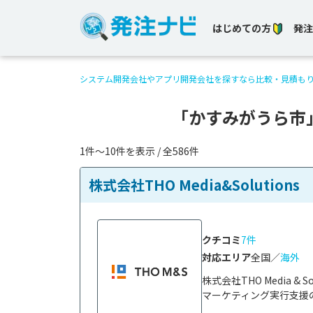
はじめての方
発注
システム開発会社やアプリ開発会社を探すなら比較・見積も
「かすみがうら市
1件〜10件を表示 / 全586件
株式会社THO Media&Solutions
クチコミ
7件
対応エリア
全国／
海外
株式会社THO Media 
マーケティング実行支援の