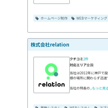
ホームページ制作
WEBマーケティング
株式会社relation
クチコミ
2件
対応エリア
全国
当社は2012年に神戸
様の場所に関わらず迅速
当社の特長の...
もっと見
業務システム
WEBシステム
アプ