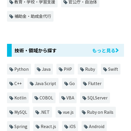
教育・学校・学習支援
官公庁・自治体
補助金・助成金代行
技術・領域から探す
もっと見る
Python
Java
PHP
Ruby
Swift
C++
Java Script
Go
Flutter
Kotlin
COBOL
VBA
SQLServer
MySQL
.NET
vue.js
Ruby on Rails
Spring
React.js
iOS
Android