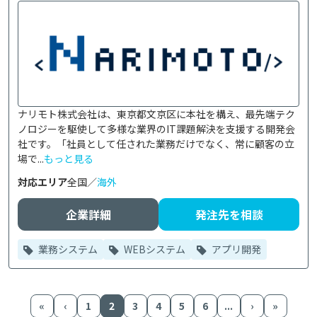
ナリモト株式会社は、東京都文京区に本社を構え、最先端テク
ノロジーを駆使して多様な業界のIT課題解決を支援する開発会
社です。「社員として任された業務だけでなく、常に顧客の立
場で...
もっと見る
対応エリア
全国／
海外
企業詳細
発注先を相談
業務システム
WEBシステム
アプリ開発
«
‹
1
2
3
4
5
6
...
›
»