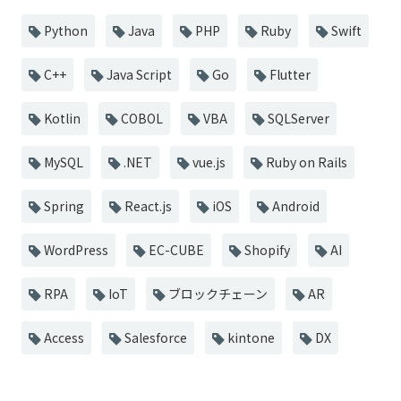
Python
Java
PHP
Ruby
Swift
C++
Java Script
Go
Flutter
Kotlin
COBOL
VBA
SQLServer
MySQL
.NET
vue.js
Ruby on Rails
Spring
React.js
iOS
Android
WordPress
EC-CUBE
Shopify
AI
RPA
IoT
ブロックチェーン
AR
Access
Salesforce
kintone
DX