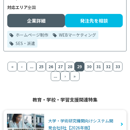
対応エリア
全国
企業詳細
発注先を相談
ホームページ制作
WEBマーケティング
SES・派遣
«
‹
...
25
26
27
28
29
30
31
32
33
...
›
»
教育・学校・学習支援関連特集
大学・学術研究機関向けシステム開
発会社8社【2026年版】