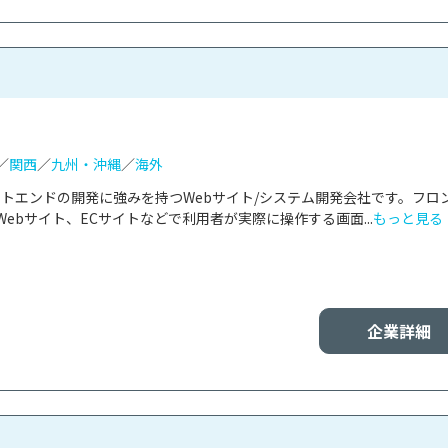
／
関西
／
九州・沖縄
／
海外
ントエンドの開発に強みを持つWebサイト/システム開発会社です。フロ
ebサイト、ECサイトなどで利用者が実際に操作する画面...
もっと見る
企業詳細