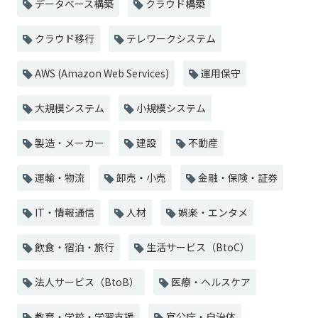
データベース構築
クラウド構築
クラウド移行
テレワークシステム
AWS (Amazon Web Services)
運用保守
大規模システム
小規模システム
製造・メーカー
建設
不動産
運輸・物流
卸売・小売
金融・保険・証券
IT・情報通信
人材
娯楽・エンタメ
飲食・宿泊・旅行
生活サービス（BtoC）
法人サービス（BtoB）
医療・ヘルスケア
教育・学校・学習支援
官公庁・自治体