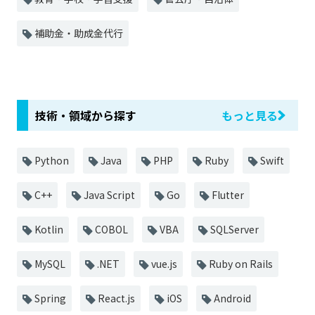
補助金・助成金代行
技術・領域から探す
もっと見る
Python
Java
PHP
Ruby
Swift
C++
Java Script
Go
Flutter
Kotlin
COBOL
VBA
SQLServer
MySQL
.NET
vue.js
Ruby on Rails
Spring
React.js
iOS
Android