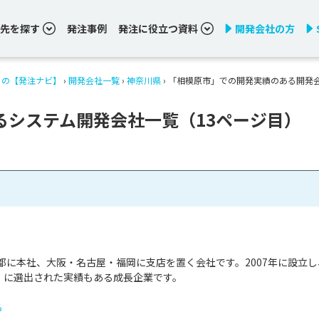
先を探す
発注事例
発注に役立つ資料
開発会社の方
りの【発注ナビ】
›
開発会社一覧
›
神奈川県
›
「相模原市」での開発実績のある開発
るシステム開発会社一覧（13ページ目）
都に本社、大阪・名古屋・福岡に支店を置く会社です。2007年に設立し
」に選出された実績もある成長企業です。

る