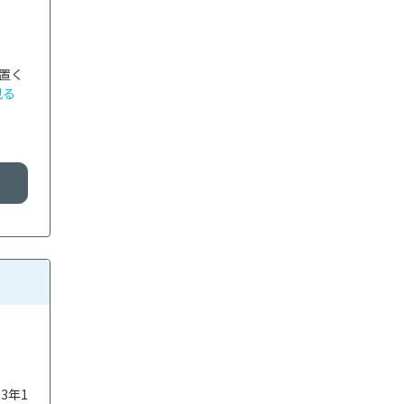
置く
見る
3年1