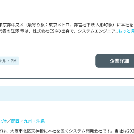
東京都中央区（最寄り駅：東京メトロ、都営地下鉄 人形町駅）に本社を
表の江澤 章は、株式会社CSKの出身で、システムエンジニア...
もっと
企業詳細
サル・PM
北陸
／
関西
／
九州・沖縄
ズは、大阪市北区天神橋に本社を置くシステム開発会社です。当社は202