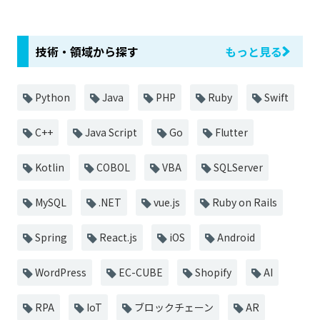
技術・領域から探す
もっと見る
Python
Java
PHP
Ruby
Swift
C++
Java Script
Go
Flutter
Kotlin
COBOL
VBA
SQLServer
MySQL
.NET
vue.js
Ruby on Rails
Spring
React.js
iOS
Android
WordPress
EC-CUBE
Shopify
AI
RPA
IoT
ブロックチェーン
AR