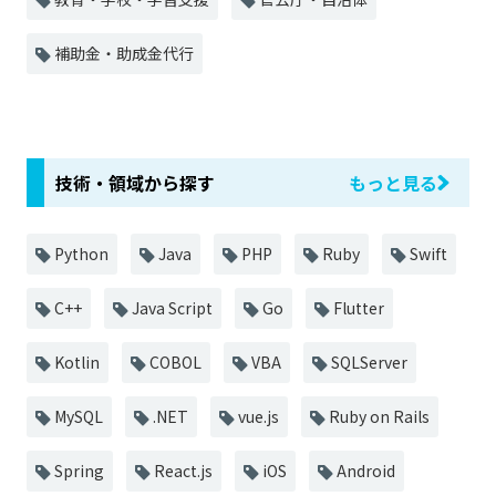
補助金・助成金代行
技術・領域から探す
もっと見る
Python
Java
PHP
Ruby
Swift
C++
Java Script
Go
Flutter
Kotlin
COBOL
VBA
SQLServer
MySQL
.NET
vue.js
Ruby on Rails
Spring
React.js
iOS
Android