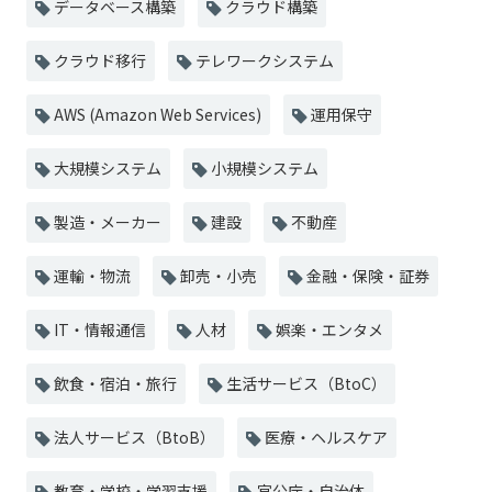
データベース構築
クラウド構築
クラウド移行
テレワークシステム
AWS (Amazon Web Services)
運用保守
大規模システム
小規模システム
製造・メーカー
建設
不動産
運輸・物流
卸売・小売
金融・保険・証券
IT・情報通信
人材
娯楽・エンタメ
飲食・宿泊・旅行
生活サービス（BtoC）
法人サービス（BtoB）
医療・ヘルスケア
教育・学校・学習支援
官公庁・自治体