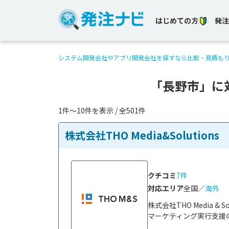
はじめての方
発注
システム開発会社やアプリ開発会社を探すなら比較・見積も
「長野市」に
1件〜10件を表示 / 全501件
株式会社THO Media&Solutions
クチコミ
7件
対応エリア
全国／
海外
株式会社THO Media 
マーケティング実行支援の