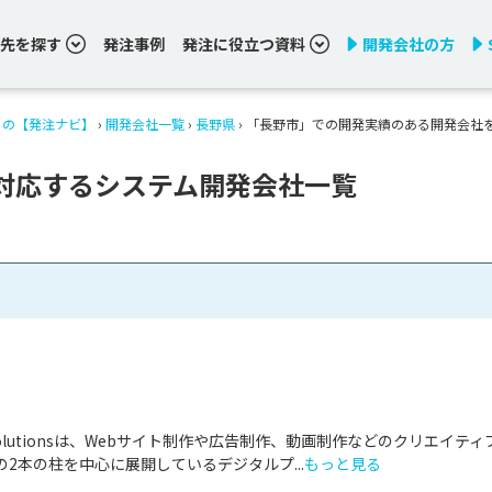
先を探す
発注事例
発注に役立つ資料
開発会社の方
りの【発注ナビ】
›
開発会社一覧
›
長野県
›
「長野市」での開発実績のある開発会社
対応するシステム開発会社一覧
& Solutionsは、Webサイト制作や広告制作、動画制作などのクリエイティ
2本の柱を中心に展開しているデジタルプ...
もっと見る