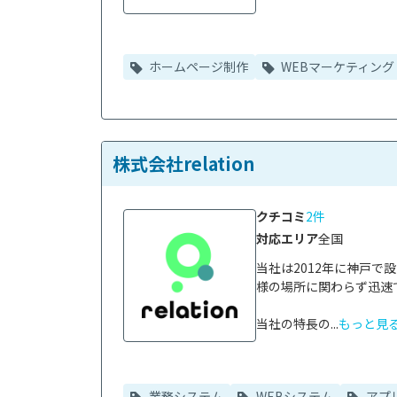
ホームページ制作
WEBマーケティング
株式会社relation
クチコミ
2件
対応エリア
全国
当社は2012年に神戸
様の場所に関わらず迅速
当社の特長の...
もっと見
業務システム
WEBシステム
アプ