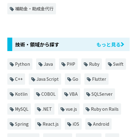
補助金・助成金代行
技術・領域から探す
もっと見る
Python
Java
PHP
Ruby
Swift
C++
Java Script
Go
Flutter
Kotlin
COBOL
VBA
SQLServer
MySQL
.NET
vue.js
Ruby on Rails
Spring
React.js
iOS
Android