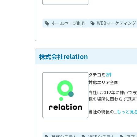
ホームページ制作
WEBマーケティング
株式会社relation
クチコミ
2件
対応エリア
全国
当社は2012年に神戸
様の場所に関わらず迅速
当社の特長の...
もっと見
業務システム
WEBシステム
アプ