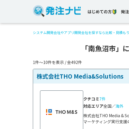
はじめての方
発注
システム開発会社やアプリ開発会社を探すなら比較・見積も
「南魚沼市」
1件〜10件を表示 / 全492件
株式会社THO Media&Solutions
クチコミ
7件
対応エリア
全国／
海外
株式会社THO Media 
マーケティング実行支援の