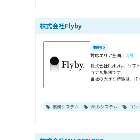
株式会社Flyby
事例有り
対応エリア
全国／
海外
株式会社Flybyは、ソ
ョナル集団です。

当社の大きな特徴は、IT
業務システム
WEBシステム
コン