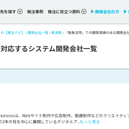
先を探す
発注事例
発注に役立つ資料
開発会社の方
りの【発注ナビ】
›
開発会社一覧
›
新潟県
›
「南魚沼市」での開発実績のある開発会
に対応するシステム開発会社一覧
& Solutionsは、Webサイト制作や広告制作、動画制作などのクリエイティ
2本の柱を中心に展開しているデジタルプ...
もっと見る