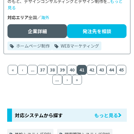
のもと、デザインコンサルティングとデザイン制作を...
もっと
見る
対応エリア
全国／
海外
企業詳細
発注先を相談
ホームページ制作
WEBマーケティング
«
‹
...
37
38
39
40
41
42
43
44
45
...
›
»
対応システムから探す
もっと見る