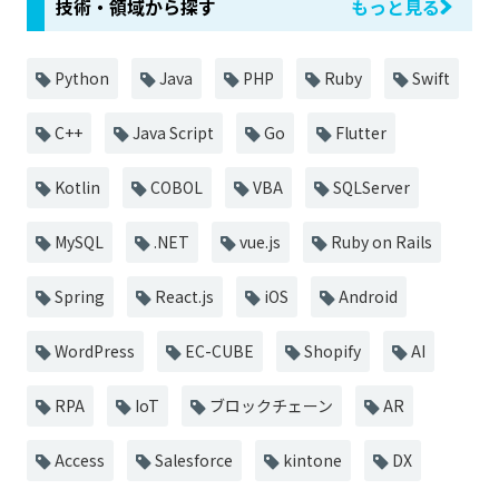
技術・領域から探す
もっと見る
Python
Java
PHP
Ruby
Swift
C++
Java Script
Go
Flutter
Kotlin
COBOL
VBA
SQLServer
MySQL
.NET
vue.js
Ruby on Rails
Spring
React.js
iOS
Android
WordPress
EC-CUBE
Shopify
AI
RPA
IoT
ブロックチェーン
AR
Access
Salesforce
kintone
DX