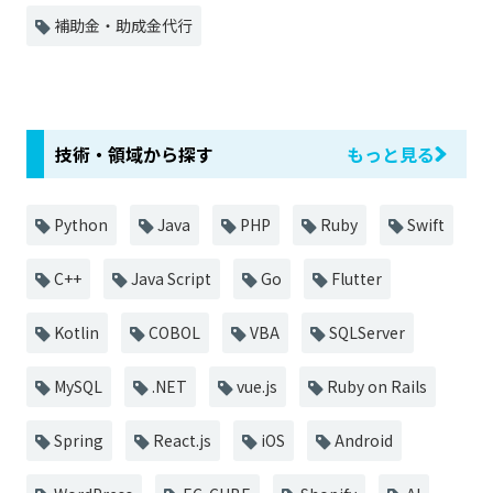
補助金・助成金代行
技術・領域から探す
もっと見る
Python
Java
PHP
Ruby
Swift
C++
Java Script
Go
Flutter
Kotlin
COBOL
VBA
SQLServer
MySQL
.NET
vue.js
Ruby on Rails
Spring
React.js
iOS
Android