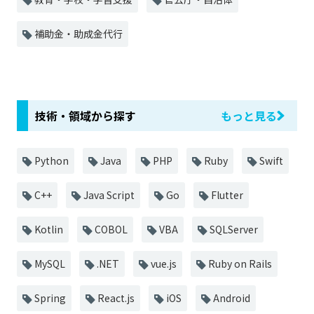
補助金・助成金代行
技術・領域から探す
もっと見る
Python
Java
PHP
Ruby
Swift
C++
Java Script
Go
Flutter
Kotlin
COBOL
VBA
SQLServer
MySQL
.NET
vue.js
Ruby on Rails
Spring
React.js
iOS
Android