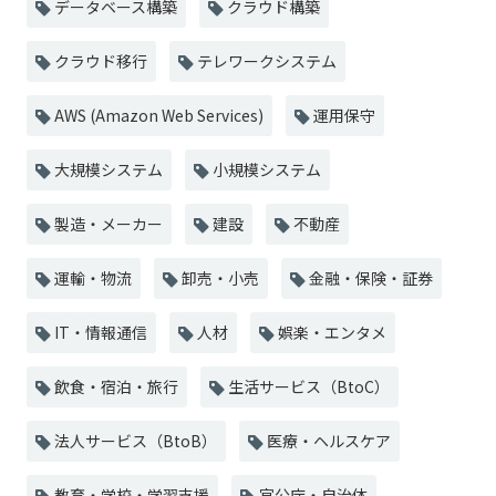
データベース構築
クラウド構築
クラウド移行
テレワークシステム
AWS (Amazon Web Services)
運用保守
大規模システム
小規模システム
製造・メーカー
建設
不動産
運輸・物流
卸売・小売
金融・保険・証券
IT・情報通信
人材
娯楽・エンタメ
飲食・宿泊・旅行
生活サービス（BtoC）
法人サービス（BtoB）
医療・ヘルスケア
教育・学校・学習支援
官公庁・自治体