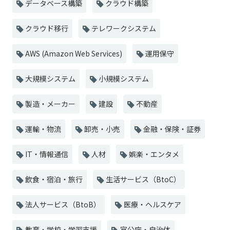
データベース構築
クラウド構築
クラウド移行
テレワークシステム
AWS (Amazon Web Services)
運用保守
大規模システム
小規模システム
製造・メーカー
建設
不動産
運輸・物流
卸売・小売
金融・保険・証券
IT・情報通信
人材
娯楽・エンタメ
飲食・宿泊・旅行
生活サービス（BtoC）
法人サービス（BtoB）
医療・ヘルスケア
教育・学校・学習支援
官公庁・自治体