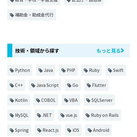
補助金・助成金代行
技術・領域から探す
もっと見る
Python
Java
PHP
Ruby
Swift
C++
Java Script
Go
Flutter
Kotlin
COBOL
VBA
SQLServer
MySQL
.NET
vue.js
Ruby on Rails
Spring
React.js
iOS
Android