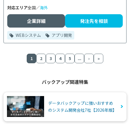
対応エリア
全国／
海外
企業詳細
発注先を相談
WEBシステム
アプリ開発
1
2
3
4
5
...
›
»
バックアップ関連特集
データバックアップに強いおすすめ
のシステム開発会社7社【2026年版】