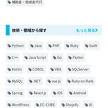
補助金・助成金代行
技術・領域から探す
もっと見る
Python
Java
PHP
Ruby
Swift
C++
Java Script
Go
Flutter
Kotlin
COBOL
VBA
SQLServer
MySQL
.NET
vue.js
Ruby on Rails
Spring
React.js
iOS
Android
WordPress
EC-CUBE
Shopify
AI