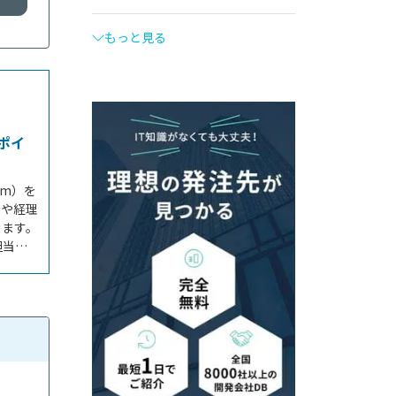
もっと見る
ポイ
em）を
計や経理
きます。
担当者
よる費用
を解説
テム