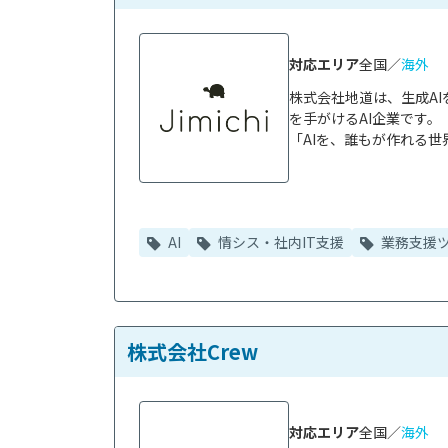
対応エリア
全国／
海外
株式会社地道は、生成A
を手がけるAI企業です。

「AIを、誰もが作れる世
AI
情シス・社内IT支援
業務支援
株式会社Crew
対応エリア
全国／
海外