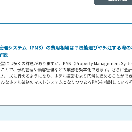
管理システム（PMS）の費用相場は？機能選びや外注する際の
解説
営には多くの課題がありますが、PMS（Property Management Syst
ることで、予約管理や顧客管理などの業務を効率化できます。さらに会
スムーズに行えるようになり、ホテル運営をより円滑に進めることがで
そんなホテル業務のマストシステムとなりつつあるPMSを検討している
て、導入費用について紹介します。本記事ではPMSの機能や規模ごとに
必要な機能の選び方から外注を依頼するポイントまで、導入の基本事項
 &nbsp; 目次 1.ホテル管理システム（PMS）とは？ 2.ホテル管理シス
..