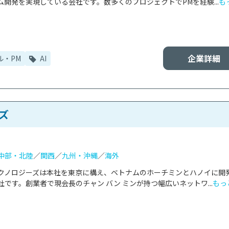
開発を実現している会社です。数多くのプロジェクトでPMを経験...
も
企業詳細
ル・PM
AI
ズ
中部・北陸
／
関西
／
九州・沖縄
／
海外
クノロジーズは本社を東京に構え、ベトナムのホーチミンとハノイに開
です。創業者で現会長のチャン バン ミンが持つ幅広いネットワ...
もっ