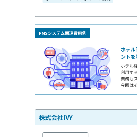
PMSシステム関連費用例
ホテル
ントを
ホテル経
利用す
業務も
今回は
へ向け
相場、
します。
（PMS）.
株式会社IVY