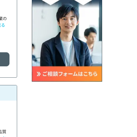
業の
見る
品質