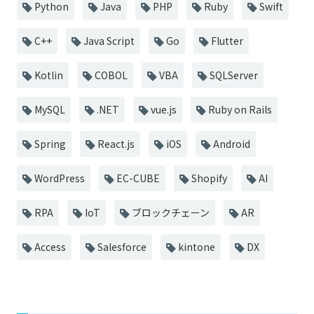
Python
Java
PHP
Ruby
Swift
C++
Java Script
Go
Flutter
Kotlin
COBOL
VBA
SQLServer
MySQL
.NET
vue.js
Ruby on Rails
Spring
React.js
iOS
Android
WordPress
EC-CUBE
Shopify
AI
RPA
IoT
ブロックチェーン
AR
Access
Salesforce
kintone
DX