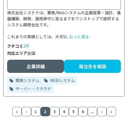
株式会社システナは、業務/Webシステムの企画提案・設計、基
盤構築、開発、運用保守に至るまでをワンストップで提供する
システム開発会社です。

これまでの実績としては、大手SI...
もっと見る
クチコミ
2件
対応エリア
全国
企業詳細
発注先を相談
業務システム
WEBシステム
サーバー・クラウド
«
‹
1
2
3
4
5
6
...
›
»