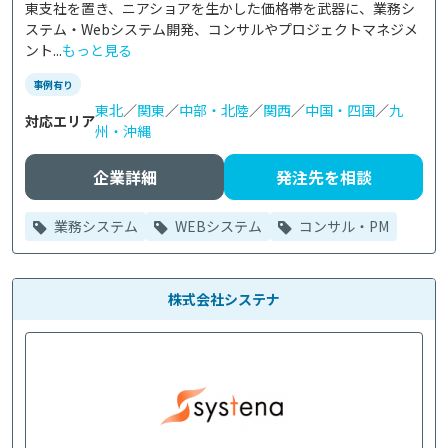
東支社を置き、ニアショアを生かした価格帯を武器に、業務シ
ステム・Webシステム開発、コンサルやプロジェクトマネジメ
ント...
もっと見る
事例有り
東北
／
関東
／
中部・北陸
／
関西
／
中国・四国
／
九
対応エリア
州・沖縄
企業詳細
発注先を相談
業務システム
WEBシステム
コンサル・PM
株式会社システナ