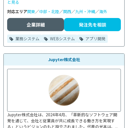
と見る
対応エリア
関東
／
中部・北陸
／
関西
／
九州・沖縄
／
海外
企業詳細
発注先を相談
業務システム
WEBシステム
アプリ開発
Jupyter株式会社
Jupyter株式会社は、2024年4月、「革新的なソフトウェア開
発を通じて、会社と従業員が共に成長できる働き方を実現す
る」というビジョンのもと設立されました。代表の光本は、...