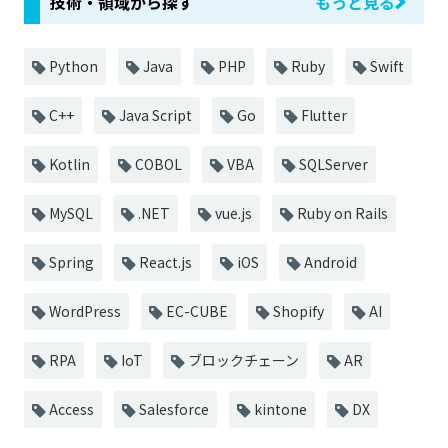
技術・領域から探す
もっと見る
Python
Java
PHP
Ruby
Swift
C++
Java Script
Go
Flutter
Kotlin
COBOL
VBA
SQLServer
MySQL
.NET
vue.js
Ruby on Rails
Spring
React.js
iOS
Android
WordPress
EC-CUBE
Shopify
AI
RPA
IoT
ブロックチェーン
AR
Access
Salesforce
kintone
DX