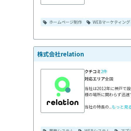
ホームページ制作
WEBマーケティング
株式会社relation
クチコミ
2件
対応エリア
全国
当社は2012年に神戸
様の場所に関わらず迅速
当社の特長の...
もっと見
業務システム
WEBシステム
アプ