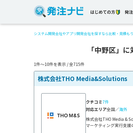
はじめての方
発注
システム開発会社やアプリ開発会社を探すなら比較・見積も
「中野区」に
1件〜10件を表示 / 全715件
株式会社THO Media&Solutions
クチコミ
7件
対応エリア
全国／
海外
株式会社THO Media 
マーケティング実行支援の