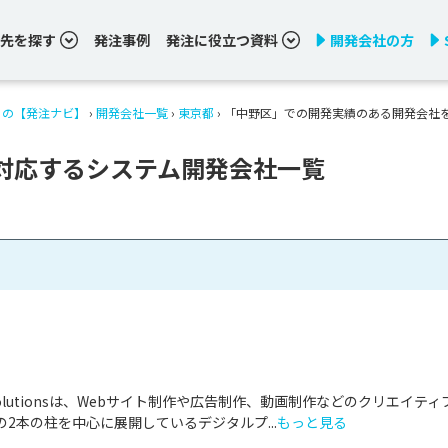
先を探す
発注事例
発注に役立つ資料
開発会社の方
りの【発注ナビ】
›
開発会社一覧
›
東京都
›
「中野区」での開発実績のある開発会社
対応するシステム開発会社一覧
& Solutionsは、Webサイト制作や広告制作、動画制作などのクリエイティ
2本の柱を中心に展開しているデジタルプ...
もっと見る