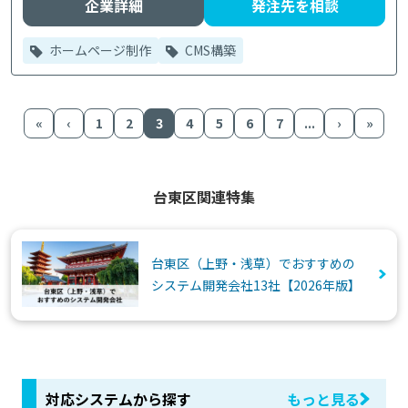
企業詳細
発注先を相談
ホームページ制作
CMS構築
«
‹
1
2
3
4
5
6
7
...
›
»
台東区関連特集
台東区（上野・浅草）でおすすめの
システム開発会社13社【2026年版】
対応システムから探す
もっと見る