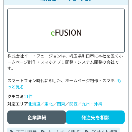
株式会社イー・フュージョンは、埼玉県川口市に本社を置くホ
ームページ制作・スマホアプリ開発・システム開発の会社で
す。

スマートフォン時代に即した、ホームページ制作・スマホ...
も
っと見る
クチコミ
11件
対応エリア
北海道
／
東北
／
関東
／
関西
／
九州・沖縄
企業詳細
発注先を相談
アプリ開発
ホームページ制作
ECサイト構築