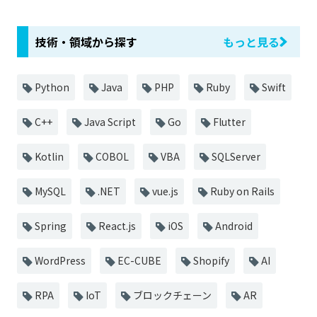
技術・領域から探す
もっと見る
Python
Java
PHP
Ruby
Swift
C++
Java Script
Go
Flutter
Kotlin
COBOL
VBA
SQLServer
MySQL
.NET
vue.js
Ruby on Rails
Spring
React.js
iOS
Android
WordPress
EC-CUBE
Shopify
AI
RPA
IoT
ブロックチェーン
AR