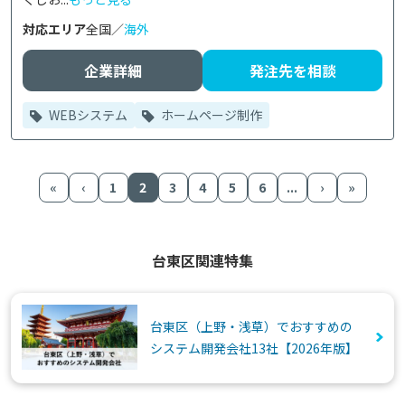
対応エリア
全国／
海外
企業詳細
発注先を相談
WEBシステム
ホームページ制作
«
‹
1
2
3
4
5
6
...
›
»
台東区関連特集
台東区（上野・浅草）でおすすめの
システム開発会社13社【2026年版】