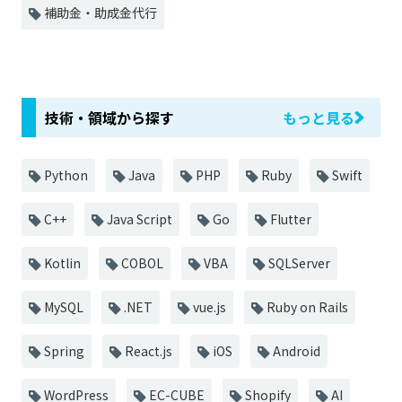
補助金・助成金代行
技術・領域から探す
もっと見る
Python
Java
PHP
Ruby
Swift
C++
Java Script
Go
Flutter
Kotlin
COBOL
VBA
SQLServer
MySQL
.NET
vue.js
Ruby on Rails
Spring
React.js
iOS
Android
WordPress
EC-CUBE
Shopify
AI