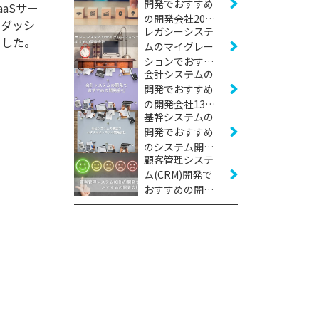
開発でおすすめ
aSサー
の開発会社20社
たダッシ
レガシーシステ
【2026年版】
ました。
ムのマイグレー
ションでおすす
会計システムの
めの開発会社12
開発でおすすめ
社【2026年版】
の開発会社13社
基幹システムの
【2026年版】
開発でおすすめ
のシステム開発
顧客管理システ
会社24社【2026
ム(CRM)開発で
年版】
おすすめの開発
会社12社【2026
年版】