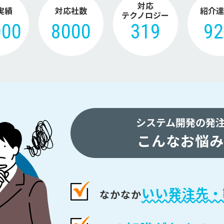
対応
実績
対応社数
紹介達
テクノロジー
000
8000
319
9
システム開発の発
こんなお悩み
いい発注先・
なかなか