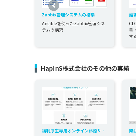
Zabbix管理システムの構築
請
タ
Ansibleを使ったZabbix管理シス
CL
テムの構築
書
す
HapInS株式会社のその他の実績
福利厚生専用オンライン診療サー
楽