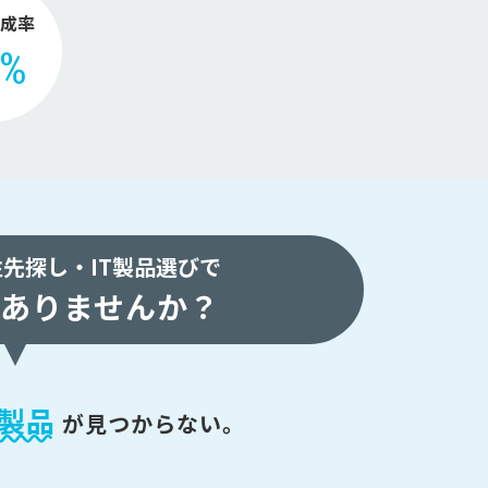
成率
2%
注先探し・
IT製品選びで
ありませんか？
製品
が
見つからない。