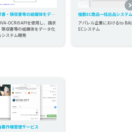
求書・領収書等の紙媒体をデー
複数EC商品一括出品システ
化するシステム
OVA-OCRのAPIを使用し、請求
アパレル企業におけるto B
・領収書等の紙媒体をデータ化
ECシステム
るシステム開発
曲著作権管理サービス