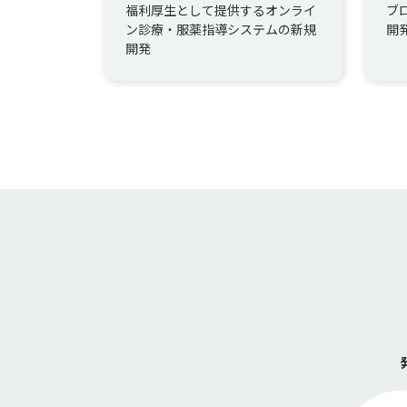
ビス「らく診」の開発
福利厚生として提供するオンライ
ブ
ン診療・服薬指導システムの新規
開
開発