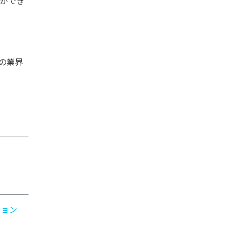
とができ
の業界
ション