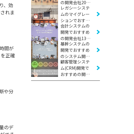
の開発会社20社
り、効
レガシーシステ
【2026年版】
待されま
ムのマイグレー
ションでおすす
会計システムの
めの開発会社12
開発でおすすめ
社【2026年版】
の開発会社13社
基幹システムの
【2026年版】
時間が
開発でおすすめ
トを正確
のシステム開発
顧客管理システ
会社24社【2026
ム(CRM)開発で
年版】
おすすめの開発
会社12社【2026
年版】
断や分
量のデ