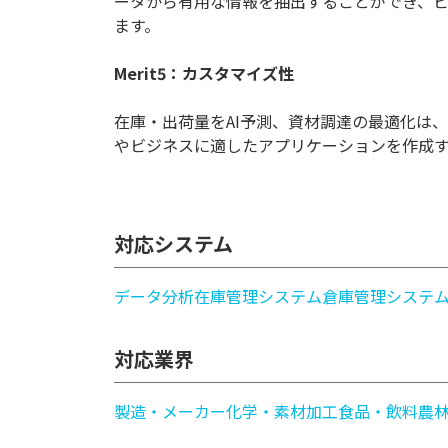
ータから有用な情報を抽出することができ、
ます。
Merit5：カスタマイズ性
在庫・出荷量をAI予測、資材調達の最適化は
やビジネスに適したアプリケーションを作成
対応システム
データ分析
在庫管理システム
倉庫管理システム(
対応業界
製造・メーカー
化学・素材加工
食品・飲料
農