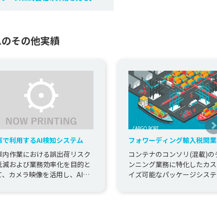
ムのその他実績
庫で利用するAI検知システム
フォワーディング輸入税関業
理システム
庫内作業における誤出荷リスク
コンテナのコンソリ(混載)の
低減および業務効率化を目的と
ンニング業務に特化したカス
て、カメラ映像を活用し、AIに
イズ可能なパッケージシステ
る検査を導入しました。
ご紹介です。