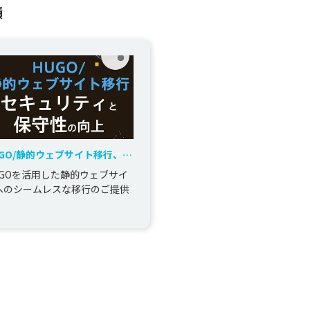
績
UGO/静的ウェブサイト移行、セ
ュリティと保守性の向上
UGOを活用した静的ウェブサイ
へのシームレスな移行のご提供