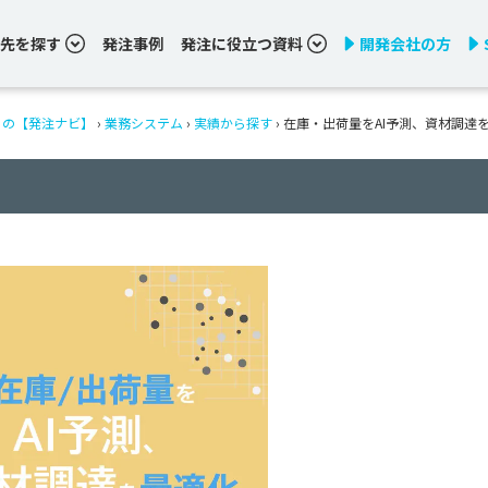
先を探す
発注事例
発注に役立つ資料
開発会社の方
りの【発注ナビ】
›
業務システム
›
実績から探す
›
在庫・出荷量をAI予測、資材調達