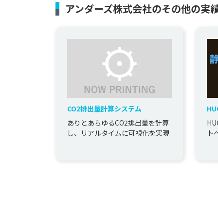
アンダーズ株式会社のその他の実
CO2排出量計算システム
H
キ
ありとあらゆるCO2排出量を計算
H
し、リアルタイムに可視化を実現
ト