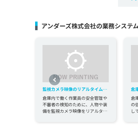
アンダーズ株式会社の業務システ
監視カメラ映像のリアルタイムAI
倉
解析
倉庫内で働く作業員の安全管理や
倉
不審者の検知のために、人物や装
の
備を監視カメラ映像をリアルタイ
し
ムで監視して発報するシステムを
よ
構築しました。 システムは、監
視...