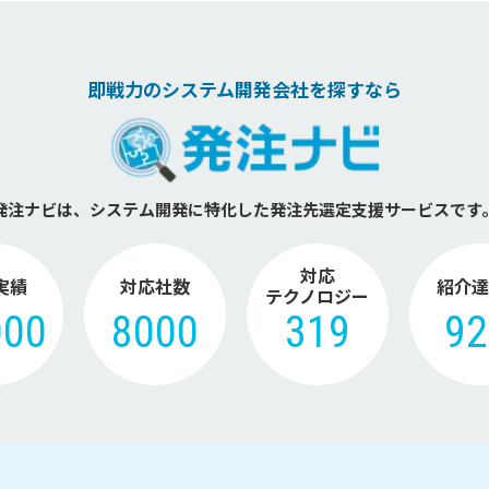
即戦力のシステム開発会社を探すなら
発注ナビは、システム開発に特化した
発注先選定支援サービスです
対応
実績
対応社数
紹介達
テクノロジー
000
8000
319
9